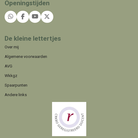
Openingstijden
WhatsApp
Facebook
YouTube
X
De kleine lettertjes
Over mij
Algemene voorwaarden
AVG
Wkkgz
Spaarpunten
Andere links