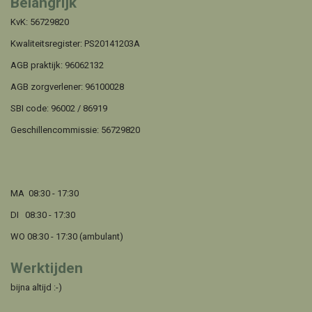
Belangrijk
KvK: 56729820
Kwaliteitsregister: PS20141203A
AGB praktijk: 96062132
AGB zorgverlener: 96100028
SBI code: 96002 / 86919
Geschillencommissie:
56729820
MA 08:30 - 17:30
DI 08:30 - 17:30
WO 08:30 - 17:30 (ambulant)
Werktijden
bijna altijd :-)