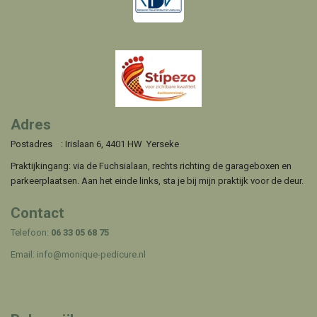
Adres
Postadres : Irislaan 6, 4401 HW Yerseke
Praktijkingang: via de Fuchsialaan, rechts richting de garageboxen en
parkeerplaatsen. Aan het einde links, sta je bij mijn praktijk voor de deur.
Contact
Telefoon:
06 33 05 68 75
Email:
info@monique-pedicure.nl