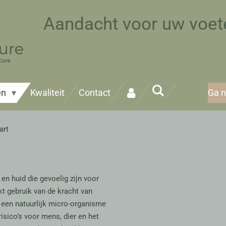
Aandacht voor uw voet
en
Kwaliteit
Contact
Ga 
art
en huid die gevoelig zijn voor
t gebruik van de kracht van
, een natuurlijk micro-organisme
risico’s voor
mens, dier
en
het