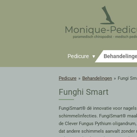
Ga
direct
naar
de
hoofdinhoud
Pedicure
Behandeling
Pedicure
»
Behandelingen
»
Fungi Sm
Funghi Smart
FungiSmart
®
dé innovatie v
oor nagels 
schimmelinfecties.
FungiSmart
® maak
de
Clever Fungus
Pythium
oligandrum
dat andere schimmels aanvalt zonder