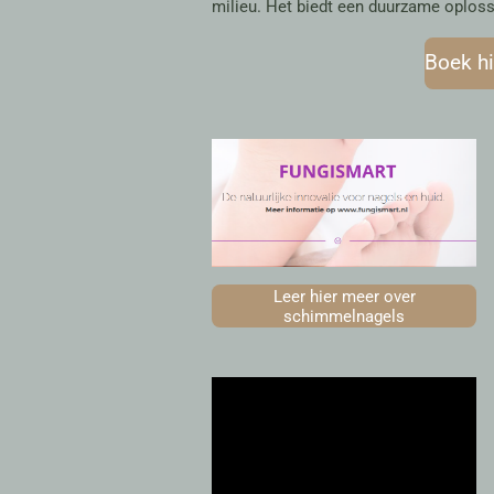
milieu. Het biedt een duurzame oplo
Boek hi
Leer hier meer over
schimmelnagels