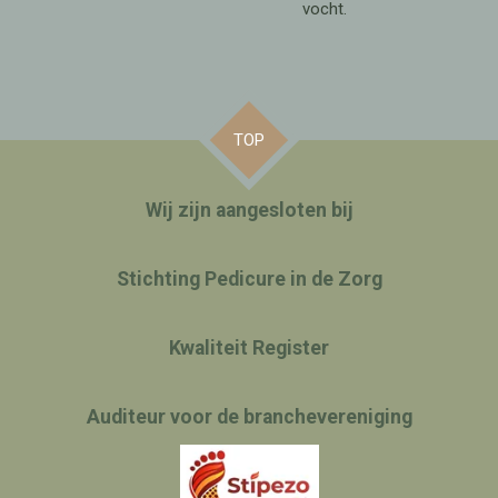
vocht.
TOP
Wij zijn aangesloten bij
Stichting Pedicure in de Zorg
Kwaliteit Register
Auditeur voor de branchevereniging